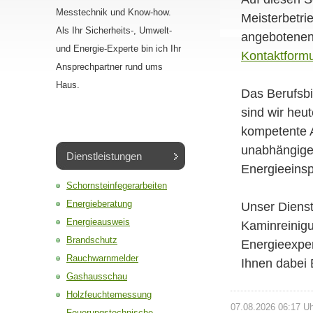
Messtechnik und Know-how.
Meisterbetri
Als Ihr Sicherheits-, Umwelt-
angebotenen
und Energie-Experte bin ich Ihr
Kontaktformu
Ansprechpartner rund ums
Haus.
Das Berufsbi
sind wir heu
kompetente A
unabhängige
Dienstleistungen
Energieeins
Schornsteinfegerarbeiten
Energieberatung
Unser Dienst
Energieausweis
Kaminreinigu
Brandschutz
Energieexper
Rauchwarnmelder
Ihnen dabei 
Gashausschau
Holzfeuchtemessung
07.08.2026 06:17 U
Feuerungstechnische